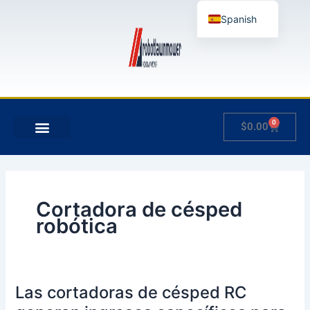
Ir
Spanish
al
contenido
English
German
French
Japanese
0
Carrito
$
0.00
Hungarian
Italian
Slovenian
Cortadora de césped
robótica
Las cortadoras de césped RC
Las
cortadoras