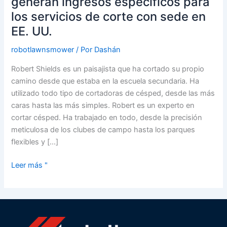
generan ingresos específicos para
de
los servicios de corte con sede en
césped
EE. UU.
RC
generan
robotlawnsmower
/ Por
Dashán
ingresos
Robert Shields es un paisajista que ha cortado su propio
específicos
camino desde que estaba en la escuela secundaria. Ha
para
utilizado todo tipo de cortadoras de césped, desde las más
los
caras hasta las más simples. Robert es un experto en
servicios
cortar césped. Ha trabajado en todo, desde la precisión
de
meticulosa de los clubes de campo hasta los parques
corte
flexibles y […]
con
sede
Leer más "
en
EE.
UU.