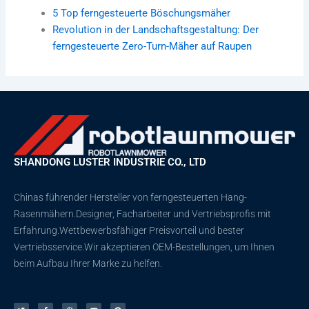
5 Top ferngesteuerte Böschungsmäher
Revolution in der Landschaftsgestaltung: Der
ferngesteuerte Zero-Turn-Mäher auf Raupen
SHANDONG LUSTER INDUSTRIE CO., LTD
Chinas führender Hersteller von ferngesteuerten Hang-
Rasenmähern.Designer, Facharbeiter und Vertriebsprofis mit
Erfahrung.Wettbewerbsfähiger Preisvorteil und bester
Vertriebsservice.Wir akzeptieren OEM-Bestellungen, um Ihnen
beim Aufbau Ihrer Marke zu helfen.
Þ
F
D
Y
P
j
a
r
o
i
ó
c
i
u
n