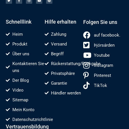
r
e
b
t
t
s
b
b
u
e
á
o
e
b
r
r
o
l
e
e
d
k
n
s
e
-
t
n
f
Schnelllink
Hilfe erhalten
Folgen Sie uns
Heim
Zahlung
auf facebook.
Produkt
Versand
Þjórsárden
Über uns
Begriff
Youtube
Kontaktieren Sie
Rückerstattung/Rückgabe
Instagram
uns
Privatsphäre
Pinterest
Der Blog
Garantie
TikTok
Video
Händler werden
Sitemap
Mein Konto
Datenschutzrichtlinie
Vertrauensbildung