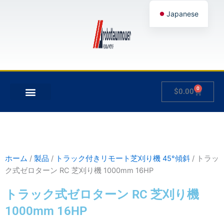
内
Japanese
容
を
English
ス
German
キ
French
ッ
プ
Spanish
0
Cart
$
0.00
Hungarian
について
製品
私のアカウント
Italian
Slovenian
ホーム
/
製品
/
トラック付きリモート芝刈り機 45°傾斜
/ トラッ
ク式ゼロターン RC 芝刈り機 1000mm 16HP
トラック式ゼロターン RC 芝刈り機
1000mm 16HP