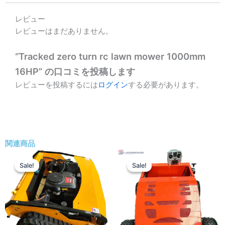
レビュー
レビューはまだありません。
“Tracked zero turn rc lawn mower 1000mm
16HP” の口コミを投稿します
レビューを投稿するには
ログイン
する必要があります。
関連商品
価
価
こ
こ
格
格
Sale!
Sale!
Sale!
Sale!
の
の
帯:
帯:
商
商
$3,000.00
$1,200.00
–
–
品
品
$4,100.00
$1,900.00
に
に
は
は