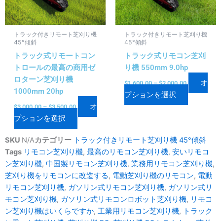
複
複
ン
ン
数
数
は
は
の
の
商
商
トラック付きリモート芝刈り機
トラック付きリモート芝刈り機
バ
バ
品
品
45°傾斜
45°傾斜
リ
リ
ペ
ペ
トラック式リモートコン
トラック式リモコン芝刈
エ
エ
ー
ー
トロールの最高の商用ゼ
り機 550mm 9.0hp
ー
ー
ジ
ジ
ロターン芝刈り機
オ
シ
シ
$
1,600.00
–
$
2,000.00
か
か
1000mm 20hp
プションを選択
ョ
ョ
ら
ら
オ
ン
ン
$
3,000.00
–
$
3,500.00
選
選
プションを選択
が
が
択
択
あ
あ
で
で
SKU
N/A
カテゴリー
トラック付きリモート芝刈り機 45°傾斜
り
り
き
き
Tags
リモコン芝刈り機
,
最高のリモコン芝刈り機
,
安いリモコ
ま
ま
ま
ま
ン芝刈り機
,
中国製リモコン芝刈り機
,
業務用リモコン芝刈り機
,
す。
す。
す
す
芝刈り機をリモコンに改造する
,
電動芝刈り機のリモコン
,
電動
オ
オ
リモコン芝刈り機
,
ガソリン式リモコン芝刈り機
,
ガソリン式リ
プ
プ
モコン芝刈り機
,
ガソリン式リモコンロボット芝刈り機
,
リモコ
シ
シ
ン芝刈り機はいくらですか
,
工業用リモコン芝刈り機
,
トラック
ョ
ョ