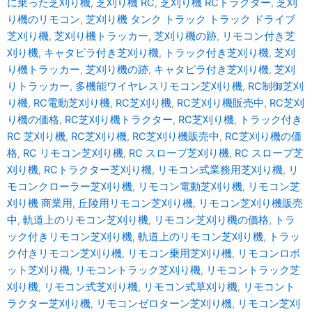
に乗った芝刈り機
,
芝刈り機 RC
,
芝刈り機 RCトラクター
,
芝刈
ン
ン
り機のリモコン
,
芝刈り機 タンク トラック トラック ドライブ
は
は
芝刈り機
,
芝刈り機トラッカー
,
芝刈り機の跡
,
リモコン付き芝
商
商
刈り機
,
キャタピラ付き芝刈り機
,
トラック付き芝刈り機
,
芝刈
品
品
り機トラッカー
,
芝刈り機の跡
,
キャタピラ付き芝刈り機
,
芝刈
ペ
ペ
りトラッカー
,
多機能ワイヤレスリモコン芝刈り機
,
RC制御芝刈
ー
ー
り機
,
RC電動芝刈り機
,
RC芝刈り機
,
RC芝刈り機販売中
,
RC芝刈
ジ
ジ
り機の価格
,
RC芝刈り機トラクター
,
RC芝刈り機
,
トラック付き
か
か
RC 芝刈り機
,
RC芝刈り機
,
RC芝刈り機販売中
,
RC芝刈り機の価
ら
ら
格
,
RC リモコン芝刈り機
,
RC スロープ芝刈り機
,
RC スロープ芝
選
選
刈り機
,
RCトラクター芝刈り機
,
リモコン式業務用芝刈り機
,
リ
択
択
モコンクローラー芝刈り機
,
リモコン電動芝刈り機
,
リモコン芝
で
で
刈り機 商業用
,
丘陵用リモコン芝刈り機
,
リモコン芝刈り機販売
き
き
中
,
軌道上のリモコン芝刈り機
,
リモコン芝刈り機の価格
,
トラ
ま
ま
ック付きリモコン芝刈り機
,
軌道上のリモコン芝刈り機
,
トラッ
す
す
ク付きリモコン芝刈り機
,
リモコン乗用芝刈り機
,
リモコンロボ
ット芝刈り機
,
リモコントラック芝刈り機
,
リモコントラック芝
刈り機
,
リモコン式芝刈り機
,
リモコン式草刈り機
,
リモコント
ラクター芝刈り機
,
リモコンゼロターン芝刈り機
,
リモコン芝刈