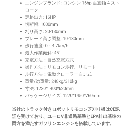
エンジンブランド: ロンシン 16hp 垂直軸 4 スト
ローク
定格出力: 16HP
切断幅: 1000mm
刈り高さ: 20-180mm
ブレード高さ調整: 10-180mm
歩行速度: 0～4.7km/h
最大作業傾斜: 45°
充電方法：自己充電方式
操作方法：リモコン歩行、リモート
歩行方法：電動クローラー自走式
重量/総重量: 248kg/310kg
寸法: 1220*1400*620mm
パッケージサイズ: 1270*1450*760mm
当社のトラック付きロボットリモコン芝刈り機はCE認
証を受けており、ユーロV非道路基準とEPA排出基準の
両方を満たすガソリンエンジンを搭載しています。