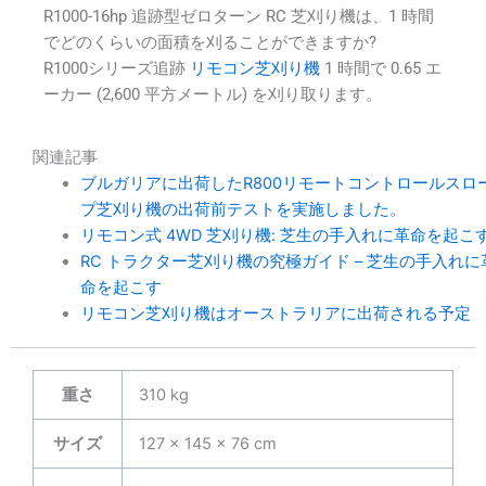
R1000-16hp 追跡型ゼロターン RC 芝刈り機は、1 時間
でどのくらいの面積を刈ることができますか?
R1000シリーズ追跡
リモコン芝刈り機
1 時間で 0.65 エ
ーカー (2,600 平方メートル) を刈り取ります。
関連記事
ブルガリアに出荷したR800リモートコントロールスロ
プ芝刈り機の出荷前テストを実施しました。
リモコン式 4WD 芝刈り機: 芝生の手入れに革命を起こ
RC トラクター芝刈り機の究極ガイド – 芝生の手入れに
命を起こす
リモコン芝刈り機はオーストラリアに出荷される予定
重さ
310 kg
サイズ
127 × 145 × 76 cm