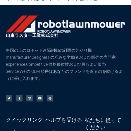
山東ラスター工業株式会社
中国の上のロボット遠隔制御の斜面の芝刈り機
manufacturer.Designers の巧みな労働者および販売の専門家
experience.Competitive 価格優位性および最もよい販売
Service.We の OEM 順序はあなたのブランドを造るのを助けるよ
うに受け入れます。.
ツ
F
ド
ユ
ピ
イ
a
リ
ー
ン
ッ
c
ブ
チ
タ
タ
e
ル
ュ
レ
ー
b
ー
ス
o
ブ
ト
o
k
-
f
クイックリンク
ヘルプを受ける
私たちに従って
ください