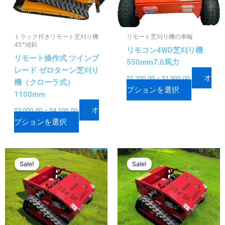
複
複
数
数
の
の
トラック付きリモート芝刈り機
リモート芝刈り機の車輪
バ
バ
45°傾斜
リモコン4WD芝刈り機
リ
リ
リモート操作式 ツインブ
550mm7.0馬力
エ
エ
レード ゼロターン芝刈り
ー
ー
オ
$
1,200.00
–
$
1,900.00
機（クローラ式）
シ
シ
プションを選択
1100mm
ョ
ョ
オ
ン
ン
$
3,000.00
–
$
4,100.00
プションを選択
が
が
あ
あ
り
り
価
価
こ
こ
ま
ま
格
格
Sale!
Sale!
Sale!
Sale!
の
の
帯:
帯:
す。
す。
商
商
$3,000.00
$1,600.00
オ
オ
–
–
品
品
プ
プ
$3,500.00
$2,000.00
に
に
シ
シ
は
は
ョ
ョ