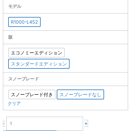
Tracked
モデル
zero
turn
R1000-L452
rc
lawn
版
mower
1000mm
16HP
エコノミーエディション
個
スタンダードエディション
スノーブレード
スノーブレード付き
スノーブレードなし
クリア
+
-