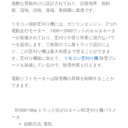
過酷な景観向けに設計されており、丘陵地帯、急斜
面、湿地、沼地、道端、果樹園に最適です。
リモコン傾斜芝刈り機には、ガソリンエンジン、2つの
電動走行モーター、1500〜2000ワットのオルタネータ
ーが装備されており、芝刈りや登り作業に強力なパワ
ーを提供します。三角形のゴム製トラック設計によ
り、この芝刈り機は最大45度まで登ることができま
す。芝刈り機能に加えて、
リモコン芝刈り機
除雪ブレ
ードを装備しているので、除雪作業も行えます。
電動リフトモーターは除雪機の昇降を制御することが
できます。
R1000-16hp トラック式ゼロターンRC芝刈り機パラメ
ータ
始動方法: 電気