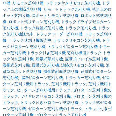
り機
,
リモコン芝刈り機
,
トラック付きリモコン芝刈り機
,
トラ
ック上の遠隔芝刈り機
,
リモートトラック芝刈り機
,
軌道上のロ
ボット芝刈り機
,
ロボットリモコン芝刈り機
,
ロボット式芝刈り
機
,
ロボット式リモコン芝刈り機
,
トラックドライブゼロターン
芝刈り機
,
トラック駆動式芝刈り機
,
トラック芝刈り機
,
トラッ
ク芝刈り機販売中
,
トラックローダー芝刈り機
,
トラック芝刈り
機
,
トラック芝刈り機販売中
,
トラックリモコン芝刈り機
,
トラ
ックゼロターン芝刈り機
,
トラックゼロターン芝刈り機 トラッ
カー芝刈り機 トラック付き芝刈り機 芝刈り機用トラック トラ
ック付き芝刈り機
,
履帯式草刈り機
,
履帯式フレイル芝刈り機
,
履帯式芝刈り機
,
履帯式芝刈り機
,
追跡式リモコン芝刈り機
,
追
跡型ロボット芝刈り機
,
履帯式斜面芝刈り機
,
追跡式ゼロターン
芝刈り機
,
追跡ゼロターン芝刈り機
,
トラッカー芝刈り機
,
ゼロ
ターン芝刈り機用トラック
,
芝刈り機用トラック
,
芝刈り機用ト
ラック
,
ゼロターン芝刈り機用トラック
,
ゼロターン芝刈り機の
トラック
,
ワイヤレスリモコン芝刈り機
,
ゼロターン芝刈り機の
トラック
,
トラック付きゼロターン芝刈り機
,
トラック式ゼロタ
ーン芝刈り機
,
ゼロターン芝刈り機のトラック
,
トラック付きゼ
ロターン芝刈り機
,
ゼロターントラック芝刈り機