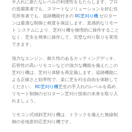
手入れに新たなレベルの利便性をもたらします。プロ
の造園業者でも、スマートなソリューションを好む住
宅所有者でも、追跡機能付きの
RC芝刈り機
ゼロター
ンは最適な制御と精度を保証します。直感的なリモー
ト システムにより、芝刈り機を物理的に操作すること
なく、芝生を簡単に操作して、完璧な刈り取りを実現
できます。
強力なエンジン、耐久性のあるカッティングデッキ、
応答性の高いリモコンなどの強力な機能を備えたこの
芝刈り機は、芝刈り体験を再定義します。追跡機能に
よる正確さと効率性で、楽に芝を刈る自由を体験して
ください。
RC芝刈り機
芝生の手入れのレベルを高め、
リモート制御のゼロターン芝刈り技術の未来を取り入
れましょう。
リモコン式傾斜芝刈り機は、トラックを備えた無線制
御の全地形対応芝刈り機です。