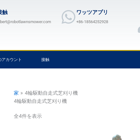
接触
ワッツアプリ
lbert@robotlawnsmower.com
+86-18564252928
のアカウント
接触
家
»
4輪駆動自走式芝刈り機
4輪駆動自走式芝刈り機
全4件を表示
価
価
こ
こ