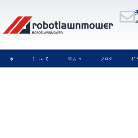
内
容
を
a
ス
キ
ッ
プ
家
について
製品
ブログ
私