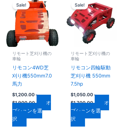
格
格
Sale!
Sale!
の
の
帯:
帯:
$1,200.00
$1,050.00
商
商
–
–
品
品
0
$1,900.00
$1,700.00
に
に
は
は
複
複
リモート芝刈り機の
リモート芝刈り機の
数
数
車輪
車輪
の
の
リモコン4WD芝
リモコン四輪駆動
バ
バ
刈り機550mm7.0
芝刈り機 550mm
リ
リ
馬力
7.5hp
エ
エ
$
1,200.00
–
$
1,050.00
–
ー
ー
オ
オ
$
1,900.00
$
1,700.00
シ
シ
プションを選
プションを選
ョ
ョ
択
択
ン
ン
が
が
あ
あ