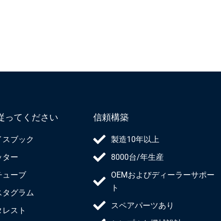
り
り
ま
ま
す。
す。
オ
オ
プ
プ
シ
シ
ョ
ョ
ン
ン
は
は
従ってください
信頼構築
商
商
品
品
イスブック
製造10年以上
ペ
ペ
ッター
8000台/年生産
ー
ー
ジ
ジ
チューブ
OEMおよびディーラーサポー
か
か
ト
スタグラム
ら
ら
スペアパーツあり
タレスト
選
選