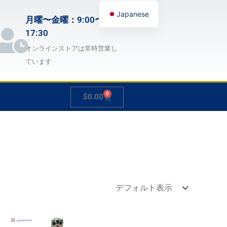
Japanese
月曜〜金曜：9:00〜
English
17:30
German
オンラインストアは常時営業し
ています
French
Spanish
0
Cart
$
0.00
Hungarian
Italian
Slovenian
価
価
こ
こ