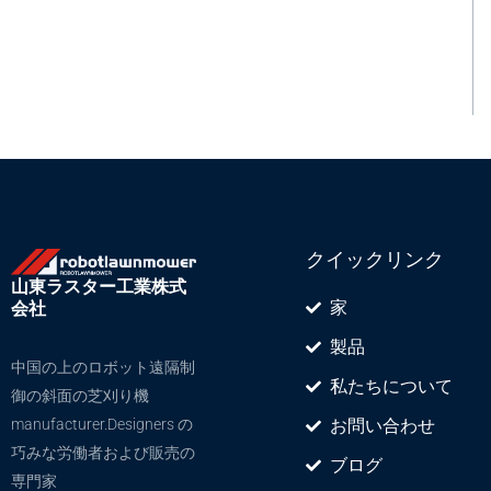
クイックリンク
山東ラスター工業株式
家
会社
製品
中国の上のロボット遠隔制
私たちについて
御の斜面の芝刈り機
manufacturer.Designers の
お問い合わせ
巧みな労働者および販売の
ブログ
専門家