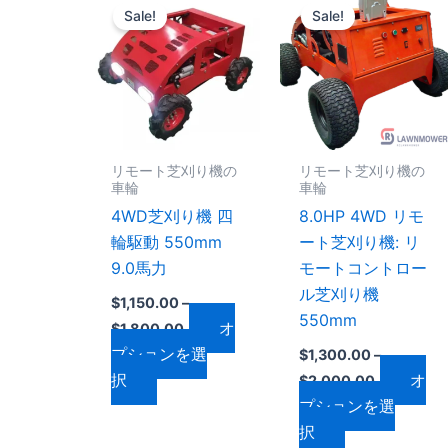
格
格
Sale!
Sale!
の
の
帯:
帯:
$1,150.00
$1,300.00
商
商
–
–
品
品
$1,800.00
$2,000.0
に
に
は
は
複
複
リモート芝刈り機の
リモート芝刈り機の
数
数
車輪
車輪
の
の
4WD芝刈り機 四
8.0HP 4WD リモ
バ
バ
輪駆動 550mm
ート芝刈り機: リ
リ
リ
9.0馬力
モートコントロー
エ
エ
ル芝刈り機
$
1,150.00
–
ー
ー
550mm
オ
$
1,800.00
シ
シ
プションを選
$
1,300.00
–
ョ
ョ
択
オ
$
2,000.00
ン
ン
プションを選
が
が
択
あ
あ