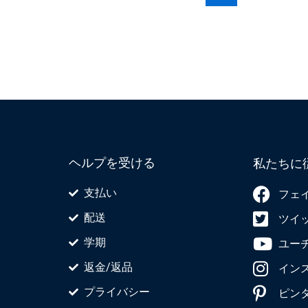
り
り
ま
ま
す。
す。
オ
オ
プ
プ
シ
シ
ョ
ョ
ン
ン
は
は
ヘルプを受ける
私たちに
商
商
品
品
支払い
フェ
ペ
ペ
配送
ツイ
ー
ー
ジ
ジ
学期
ユー
か
か
返金/返品
イン
ら
ら
プライバシー
ピン
選
選