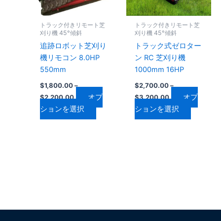
複
複
ン
ン
数
数
は
は
トラック付きリモート芝
トラック付きリモート芝
の
の
商
商
刈り機 45°傾斜
刈り機 45°傾斜
バ
バ
品
品
追跡ロボット芝刈り
トラック式ゼロター
リ
リ
ペ
ペ
機リモコン 8.0HP
ン RC 芝刈り機
エ
エ
ー
ー
550mm
1000mm 16HP
ー
ー
ジ
ジ
$
1,800.00
–
$
2,700.00
–
シ
シ
か
か
オプ
オプ
$
2,200.00
$
3,200.00
ョ
ョ
ら
ら
ションを選択
ションを選択
ン
ン
選
選
が
が
択
択
あ
あ
で
で
り
り
き
き
ま
ま
ま
ま
す。
す。
す
す
オ
オ
プ
プ
シ
シ
ョ
ョ