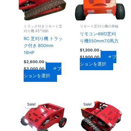
に
に
ョ
ョ
は
は
ン
ン
複
複
は
は
数
数
商
商
トラック付きリモート芝
リモート芝刈り機の車輪
の
の
品
品
刈り機 45°傾斜
リモコン4WD芝刈
バ
バ
ペ
ペ
RC 芝刈り機 トラッ
り機550mm7.0馬力
リ
リ
ー
ー
ク付き 800mm
$
1,200.00
–
エ
エ
ジ
ジ
16HP
オプ
$
1,900.00
ー
ー
か
か
$
2,600.00
–
ションを選択
シ
シ
ら
ら
オプ
$
3,000.00
ョ
ョ
選
選
ションを選択
ン
ン
択
択
が
が
で
で
あ
あ
き
き
価
価
こ
こ
り
り
ま
ま
格
格
Sale!
Sale!
の
の
ま
ま
帯:
帯:
す
す
$1,050.00
商
$1,500.00
商
す。
す。
–
–
品
品
オ
オ
$1,700.00
$1,900.00
に
に
プ
プ