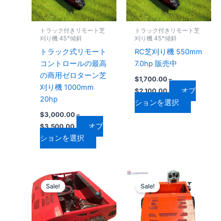
は
は
ョ
ョ
複
複
ン
ン
数
数
トラック付きリモート芝
トラック付きリモート芝
は
は
の
の
刈り機 45°傾斜
刈り機 45°傾斜
商
商
バ
バ
トラック式リモート
RC芝刈り機 550mm
品
品
リ
リ
コントロールの最高
7.0hp 販売中
ペ
ペ
エ
エ
の商用ゼロターン芝
$
1,700.00
–
ー
ー
ー
ー
刈り機 1000mm
オプ
$
2,100.00
ジ
ジ
シ
シ
20hp
ションを選択
か
か
ョ
ョ
$
3,000.00
–
ら
ら
ン
ン
オプ
$
3,500.00
選
選
が
が
ションを選択
択
択
あ
あ
で
で
り
り
き
き
ま
ま
価
価
こ
こ
ま
ま
す。
す。
格
格
Sale!
Sale!
の
の
す
す
オ
オ
帯:
帯:
$2,600.00
商
$1,200.00
商
プ
プ
–
–
品
品
シ
シ
$3,000.00
$1,900.00