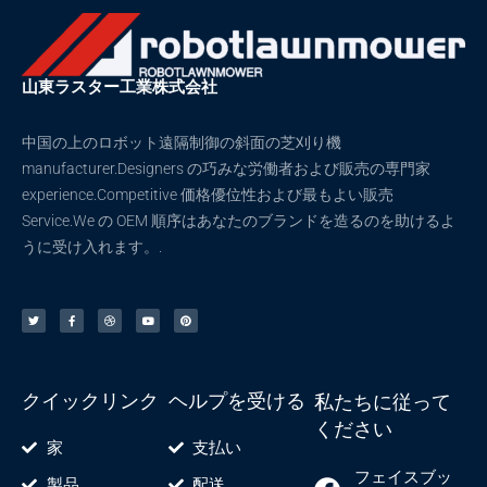
ン
ン
は
は
商
商
山東ラスター工業株式会社
品
品
ペ
ペ
中国の上のロボット遠隔制御の斜面の芝刈り機
ー
ー
manufacturer.Designers の巧みな労働者および販売の専門家
ジ
ジ
experience.Competitive 価格優位性および最もよい販売
か
か
Service.We の OEM 順序はあなたのブランドを造るのを助けるよ
ら
ら
うに受け入れます。.
選
選
択
択
ツ
F
ド
ユ
ピ
イ
a
リ
ー
ン
で
で
ッ
c
ブ
チ
タ
タ
e
ル
ュ
レ
ー
b
ー
ス
き
き
o
ブ
ト
o
ま
ま
k
-
す
す
f
クイックリンク
ヘルプを受ける
私たちに従って
ください
家
支払い
フェイスブッ
製品
配送