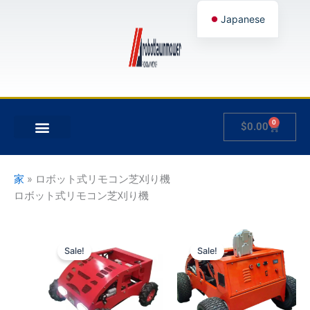
内
Japanese
容
を
English
ス
German
キ
French
ッ
プ
Spanish
0
Cart
$
0.00
Hungarian
について
製品
私のアカウント
Italian
Slovenian
家
»
ロボット式リモコン芝刈り機
ロボット式リモコン芝刈り機
価
価
こ
こ
格
格
Sale!
Sale!
の
の
帯:
帯:
$1,150.00
商
$1,300.00
商
–
–
品
品
$1,800.00
$2,000.00
に
に