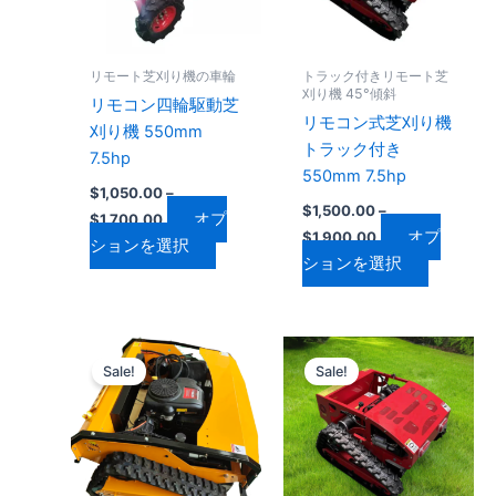
は
は
シ
シ
複
複
ョ
ョ
数
数
ン
ン
リモート芝刈り機の車輪
トラック付きリモート芝
の
の
は
は
刈り機 45°傾斜
リモコン四輪駆動芝
バ
バ
商
商
リモコン式芝刈り機
刈り機 550mm
リ
リ
品
品
トラック付き
7.5hp
エ
エ
ペ
ペ
550mm 7.5hp
$
1,050.00
–
ー
ー
ー
ー
$
1,500.00
–
オプ
$
1,700.00
シ
シ
ジ
ジ
オプ
$
1,900.00
ションを選択
ョ
ョ
か
か
ションを選択
ン
ン
ら
ら
が
が
選
選
あ
あ
択
択
価
価
こ
こ
り
り
で
で
格
格
Sale!
Sale!
の
の
ま
ま
帯:
帯:
き
き
$3,000.00
商
$1,600.00
商
す。
す。
ま
ま
–
–
品
品
オ
オ
す
す
$4,100.00
$2,000.00
に
に
プ
プ
は
は
シ
シ