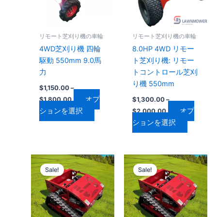
は
は
複
複
数
数
リモート芝刈り機の車輪
リモート芝刈り機の車輪
の
の
4WD芝刈り機 四輪
8.0HP 4WD リモー
バ
バ
駆動 550mm 9.0馬
ト芝刈り機: リモー
リ
リ
力
トコントロール芝刈
エ
エ
り機 550mm
$
1,150.00
–
ー
ー
オプ
$
1,800.00
$
1,300.00
–
シ
シ
ションを選択
オプ
$
2,000.00
ョ
ョ
ションを選択
ン
ン
が
が
あ
あ
り
り
価
価
こ
こ
格
格
ま
ま
Sale!
Sale!
の
の
帯:
帯:
す。
す。
$3,000.00
商
$1,700.00
商
–
–
オ
オ
品
品
$3,500.00
$2,100.00
プ
プ
に
に
シ
シ