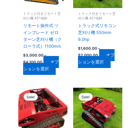
複
複
ョ
ョ
数
数
ン
ン
トラック付きリモート芝
トラック付きリモート芝
の
の
は
は
刈り機 45°傾斜
刈り機 45°傾斜
バ
バ
商
商
リモート操作式 ツ
トラック式リモコン
リ
リ
品
品
インブレード ゼロ
芝刈り機 550mm
エ
エ
ペ
ペ
ターン芝刈り機（ク
9.0hp
ー
ー
ー
ー
ローラ式）1100mm
$
1,600.00
–
シ
シ
ジ
ジ
オプ
$
3,000.00
–
$
2,000.00
ョ
ョ
か
か
オプ
ションを選択
$
4,100.00
ン
ン
ら
ら
ションを選択
が
が
選
選
あ
あ
択
択
り
り
で
で
価
価
こ
こ
ま
ま
き
き
格
格
Sale!
Sale!
の
の
す。
す。
帯:
帯:
ま
ま
$1,800.00
商
$2,700.00
商
オ
オ
す
す
–
–
品
品
プ
プ
$2,200.00
$3,200.00
に
に
シ
シ
は
は
ョ
ョ