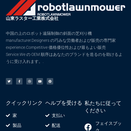
ン
ン
は
は
商
商
山東ラスター工業株式会社
品
品
ペ
ペ
中国の上のロボット遠隔制御の斜面の芝刈り機
ー
ー
manufacturer.Designers の巧みな労働者および販売の専門家
ジ
ジ
experience.Competitive 価格優位性および最もよい販売
か
か
Service.We の OEM 順序はあなたのブランドを造るのを助けるよ
ら
ら
うに受け入れます。.
選
選
択
択
ツ
F
ド
ユ
ピ
イ
a
リ
ー
ン
で
で
ッ
c
ブ
チ
タ
タ
e
ル
ュ
レ
き
き
ー
b
ー
ス
o
ブ
ト
o
ま
ま
k
-
す
す
f
クイックリンク
ヘルプを受ける
私たちに従って
ください
家
支払い
フェイスブッ
製品
配送
ク