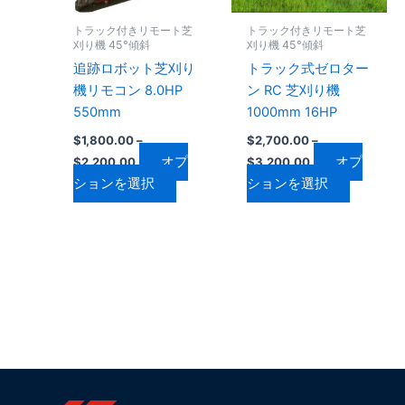
ョ
ョ
数
数
ン
ン
トラック付きリモート芝
トラック付きリモート芝
の
の
は
は
刈り機 45°傾斜
刈り機 45°傾斜
バ
バ
商
商
追跡ロボット芝刈り
トラック式ゼロター
リ
リ
品
品
機リモコン 8.0HP
ン RC 芝刈り機
エ
エ
ペ
ペ
550mm
1000mm 16HP
ー
ー
ー
ー
$
1,800.00
–
$
2,700.00
–
シ
シ
ジ
ジ
オプ
オプ
$
2,200.00
$
3,200.00
ョ
ョ
か
か
ションを選択
ションを選択
ン
ン
ら
ら
が
が
選
選
あ
あ
択
択
り
り
で
で
ま
ま
き
き
す。
す。
ま
ま
オ
オ
す
す
プ
プ
シ
シ
ョ
ョ