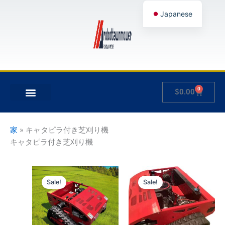
内
Japanese
容
を
English
ス
German
キ
French
ッ
プ
Spanish
0
Cart
$
0.00
Hungarian
について
製品
私のアカウント
Italian
Slovenian
家
»
キャタピラ付き芝刈り機
キャタピラ付き芝刈り機
価
価
こ
こ
格
格
Sale!
Sale!
の
の
帯:
帯:
$1,700.00
商
$2,600.00
商
–
–
品
品
$2,100.00
$3,000.00
に
に