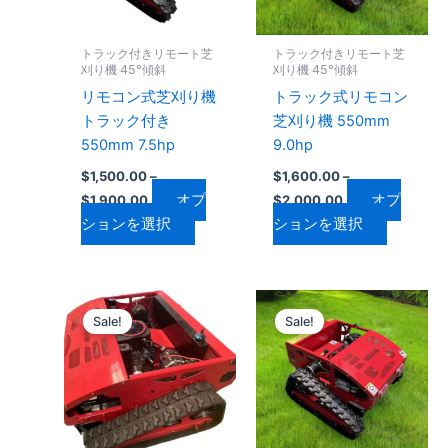
複
複
ョ
ョ
数
数
ン
ン
トラック付きリモート芝
トラック付きリモート芝
の
の
は
は
刈り機 45°傾斜
刈り機 45°傾斜
バ
バ
商
商
リモコン式芝刈り機
トラック式リモコン
リ
リ
品
品
トラック付き
芝刈り機 550mm
エ
エ
ペ
ペ
550mm 7.5hp
9.0hp
ー
ー
ー
ー
$
1,500.00
–
$
1,600.00
–
シ
シ
ジ
ジ
オプ
オプ
$
1,900.00
$
2,000.00
ョ
ョ
か
か
ションを選択
ションを選択
ン
ン
ら
ら
が
が
選
選
あ
あ
択
択
価
価
こ
こ
り
り
で
で
格
格
Sale!
Sale!
の
の
ま
ま
帯:
帯:
き
き
$1,800.00
商
$2,700.00
商
す。
す。
ま
ま
–
–
品
品
オ
オ
す
す
$2,200.00
$3,200.00
に
に
プ
プ
は
は
シ
シ
複
複