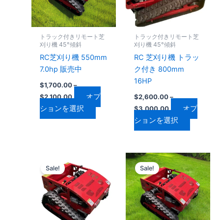
は
は
複
複
数
数
トラック付きリモート芝
トラック付きリモート芝
の
の
刈り機 45°傾斜
刈り機 45°傾斜
バ
バ
RC芝刈り機 550mm
RC 芝刈り機 トラッ
リ
リ
7.0hp 販売中
ク付き 800mm
エ
エ
16HP
$
1,700.00
–
ー
ー
オプ
$
2,100.00
$
2,600.00
–
シ
シ
ションを選択
オプ
$
3,000.00
ョ
ョ
ションを選択
ン
ン
が
が
あ
あ
価
価
こ
こ
り
り
格
格
Sale!
Sale!
の
の
ま
ま
帯:
帯:
$1,500.00
商
$1,600.00
商
す。
す。
–
–
品
品
オ
オ
$1,900.00
$2,000.00
に
に
プ
プ
は
は
シ
シ