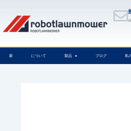
内
容
を
a
ス
キ
ッ
プ
家
について
製品
ブログ
私