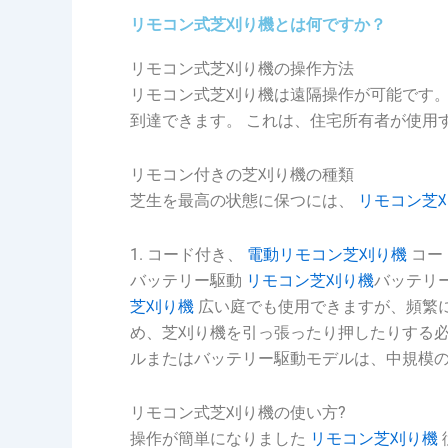
リモコン式芝刈り機とは何ですか？
リモコン式芝刈り機の操作方法
リモコン式芝刈り機は遠隔操作が可能です
到達できます。
これは、住宅所有者が使用
リモコン付きの芝刈り機の種類
芝生を最高の状態に保つには、
リモコン芝
1. コード付き、
電動リモコン芝刈り機
コー
バッテリー駆動
リモコン芝刈り機
バッテリ
芝刈り機
広い庭でも使用できますが、頻繁に
め、芝刈り機を引っ張ったり押したりする
ルまたはバッテリー駆動モデルは、中規模
リモコン式芝刈り機の使い方
?
操作が簡単になりました
リモコン芝刈り機