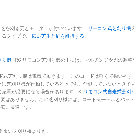
。芝を刈る刃とモーターが付いています。
リモコン式芝刈り機
するタイプで、
広い芝生と庭を維持する
.
刈り機
..
RC リモコン芝刈り機の中には、マルチングや刃の調
ド式芝刈り機は電気で動きます。このコードは軽くて扱いやすく
ーは芝刈り機が作動しているときでも、作動していないときで
充電が必要になる場合があります。3.
リモコン式自走式芝刈
必要はありません。この芝刈り機には、コード式モデルとバッ
の庭に最適です。
従来の芝刈り機よりも。