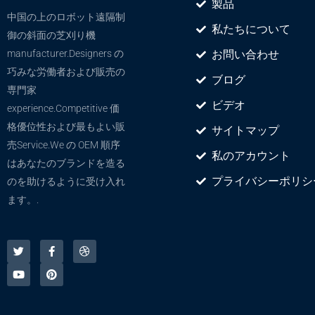
製品
中国の上のロボット遠隔制
私たちについて
御の斜面の芝刈り機
manufacturer.Designers の
お問い合わせ
巧みな労働者および販売の
ブログ
専門家
ビデオ
experience.Competitive 価
格優位性および最もよい販
サイトマップ
売Service.We の OEM 順序
私のアカウント
はあなたのブランドを造る
プライバシーポリシ
のを助けるように受け入れ
ます。.
ツ
ユ
F
ピ
ド
イ
ー
a
ン
リ
ッ
チ
c
タ
ブ
タ
ュ
e
レ
ル
ー
ー
b
ス
ブ
o
ト
o
k
-