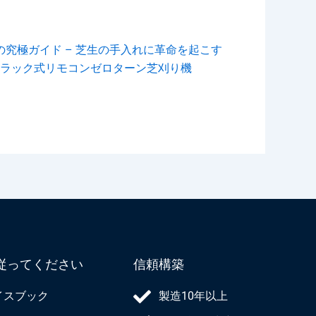
の究極ガイド – 芝生の手入れに革命を起こす
ラック式リモコンゼロターン芝刈り機
従ってください
信頼構築
イスブック
製造10年以上