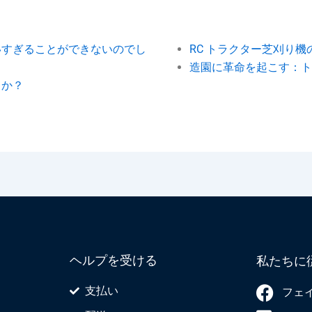
いすぎることができないのでし
RC トラクター芝刈り機
造園に革命を起こす：ト
うか？
ヘルプを受ける
私たちに
支払い
フェ