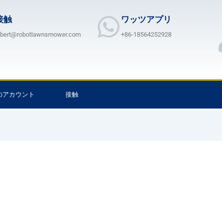
接触
ワッツアプリ
lbert@robotlawnsmower.com
+86-18564252928
のアカウント
接触