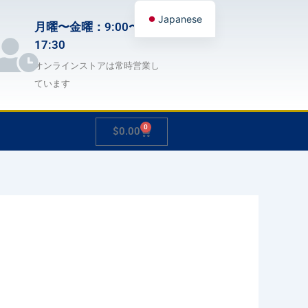
Japanese
月曜〜金曜：9:00〜
English
17:30
German
オンラインストアは常時営業し
ています
French
Spanish
0
Cart
$
0.00
Hungarian
Italian
Slovenian