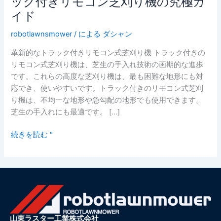
ック付きリモコン芝刈り機の究極ガ
の
イド
手
入
robotlawnsmower
/ による
ダシャン
れ
革新的なトラック付きリモコン式芝刈り機 トラック付きの
に
リモコン式芝刈り機は、芝生の手入れ技術の画期的な進歩
革
です。これらの高度な芝刈り機は、最も困難な地形にも対
命
応でき、使いやすいです。トラック付きのリモコン式芝刈
を
り機は、不均一な地形や急勾配の地形でも使用できます。
起
芝生の手入れにも最適です。 […]
こ
す
続きを読む "
-
ト
ラ
ッ
ク
付
き
山東ラスター工業株式会社