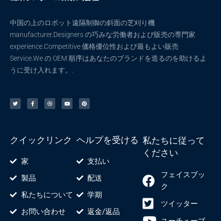
リ
モ
中国の上のロボット遠隔制御の斜面の芝刈り機
コ
manufacturer.Designers の巧みな労働者および販売の専門家
ン
experience.Competitive 価格優位性および最もよい販売
芝
Service.We の OEM 順序はあなたのブランドを造るのを助けるよ
刈
うに受け入れます。.
り
機
ツ
F
ド
ユ
ピ
イ
a
リ
ー
ン
の
ッ
c
ブ
チ
タ
タ
e
ル
ュ
レ
究
ー
b
ー
ス
o
ブ
ト
極
o
k
-
ガ
f
クイックリンク
ヘルプを受ける
私たちに従って
イ
ください
ド
家
支払い
フェイスブッ
製品
配送
ク
私たちについて
学期
ツイッター
お問い合わせ
返金/返品
ユーチューブ