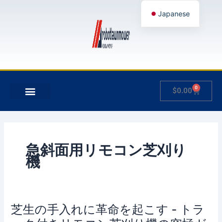
内
Japanese
容
を
English
ス
German
キ
French
ッ
プ
Spanish
0
Cart
$
0.00
Hungarian
について
製品
私のアカウント
Italian
Slovenian
急斜面用リモコン芝刈り
機
芝生の手入れに革命を起こす - トラ
芝
生