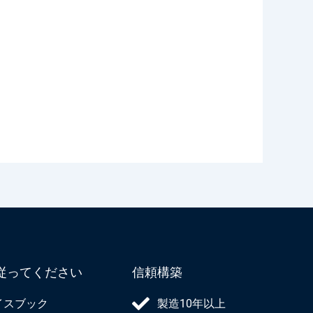
従ってください
信頼構築
イスブック
製造10年以上