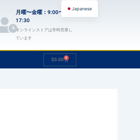
Japanese
月曜〜金曜：9:00〜
English
17:30
German
オンラインストアは常時営業し
ています
French
Spanish
0
Cart
$
0.00
Hungarian
Italian
Slovenian