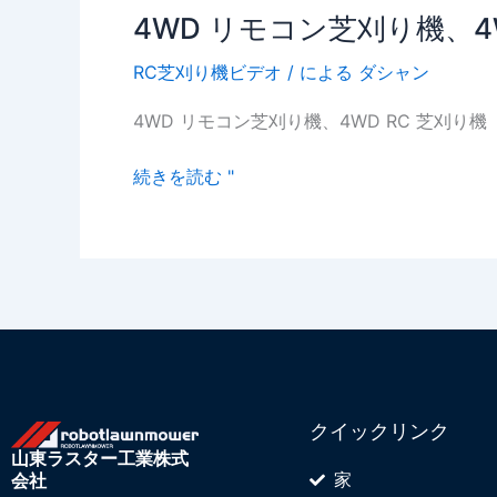
4WD リモコン芝刈り機、4W
4WD
リ
RC芝刈り機ビデオ
/ による
ダシャン
モ
コ
4WD リモコン芝刈り機、4WD RC 芝刈り機
ン
芝
続きを読む "
刈
り
機、
4WD
RC
芝
刈
り
機
クイックリンク
山東ラスター工業株式
家
会社