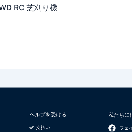
D RC 芝刈り機
ヘルプを受ける
私たちに
支払い
フェ