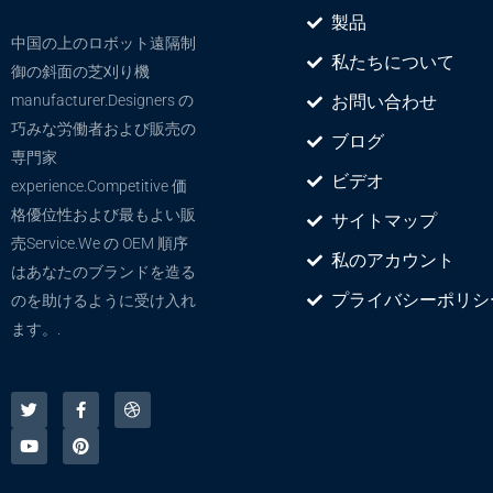
製品
中国の上のロボット遠隔制
私たちについて
御の斜面の芝刈り機
manufacturer.Designers の
お問い合わせ
巧みな労働者および販売の
ブログ
専門家
ビデオ
experience.Competitive 価
格優位性および最もよい販
サイトマップ
売Service.We の OEM 順序
私のアカウント
はあなたのブランドを造る
プライバシーポリシ
のを助けるように受け入れ
ます。.
ツ
ユ
F
ピ
ド
イ
ー
a
ン
リ
ッ
チ
c
タ
ブ
タ
ュ
e
レ
ル
ー
ー
b
ス
ブ
o
ト
o
k