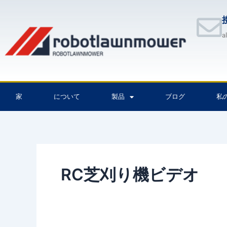
内
容
を
a
ス
キ
ッ
プ
家
について
製品
ブログ
私
RC芝刈り機ビデオ