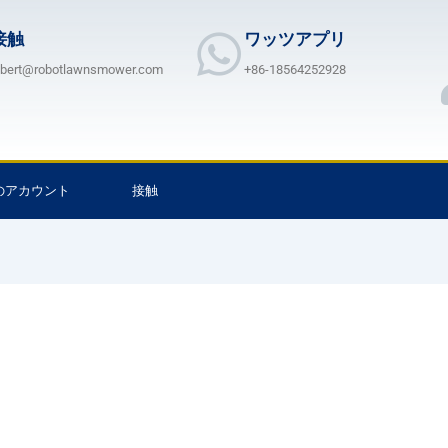
接触
ワッツアプリ
lbert@robotlawnsmower.com
+86-18564252928
のアカウント
接触