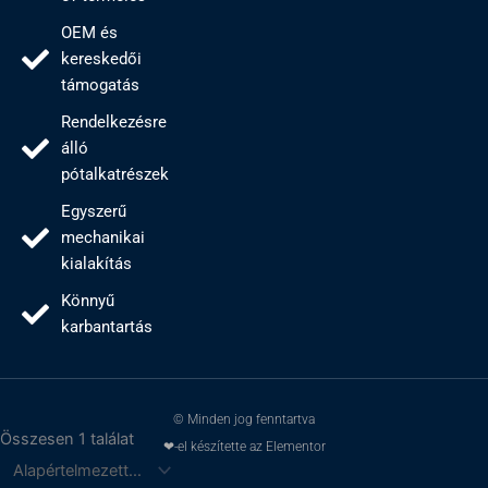
OEM és
kereskedői
támogatás
Rendelkezésre
álló
pótalkatrészek
Egyszerű
mechanikai
kialakítás
Könnyű
karbantartás
© Minden jog fenntartva
Összesen 1 találat
❤-el készítette az Elementor