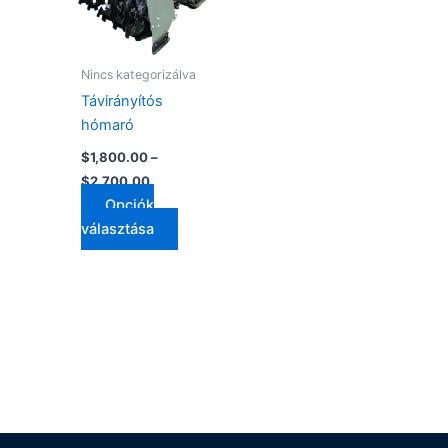
van.
A
változatok
Nincs kategorizálva
a
Távirányítós
termékoldalon
hómaró
választhatók
$
1,800.00
–
ki
$
2,700.00
Opciók
választása