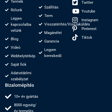
Termék
Twitter
Szállítás
Rólunk
Youtube
Term
Lépjen
Instagram
Visszatérítés/Visszaküldés
kapcsolatba
Pinterest
velünk
Magánélet
Tiktok
Blog
Garancia
Videó
Legyen
kereskedő
Webhelytérkép
Saját fiók
Adatvédelmi
szabályzat
Bizalomépítés
10+ év gyártás
8000 egység/
év termelés