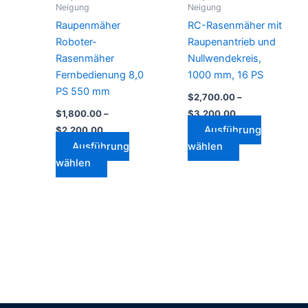
Neigung
Neigung
der
der
Raupenmäher
RC-Rasenmäher mit
Produktseite
Produktseite
Roboter-
Raupenantrieb und
gewählt
gewählt
Rasenmäher
Nullwendekreis,
werden
werden
Fernbedienung 8,0
1000 mm, 16 PS
PS 550 mm
$
2,700.00
–
$
1,800.00
–
$
3,200.00
Ausführung
$
2,200.00
Ausführung
wählen
wählen