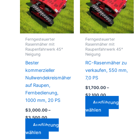
mehrere
mehrere
Varianten
Varianten
auf.
auf.
Die
Die
Optionen
Optionen
Ferngesteuerter
Ferngesteuerter
können
können
Rasenmäher mit
Rasenmäher mit
Raupenfahrwerk 45°
Raupenfahrwerk 45°
auf
auf
Neigung
Neigung
der
der
Bester
RC-Rasenmäher zu
Produktseite
Produktseite
kommerzieller
verkaufen, 550 mm,
gewählt
gewählt
Nullwendekreismäher
7,0 PS
werden
werden
auf Raupen,
$
1,700.00
–
Fernbedienung,
$
2,100.00
1000 mm, 20 PS
Ausführung
wählen
$
3,000.00
–
$
3,500.00
Ausführung
wählen