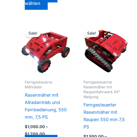
wählen
Preisspanne:
Preisspanne:
Dieses
Dieses
$1,050.00
$1,500.00
Sale!
Sale!
Produkt
Produkt
bis
bis
$1,700.00
weist
$1,900.00
weist
mehrere
mehrere
Varianten
Varianten
auf.
auf.
Die
Die
Optionen
Optionen
Ferngesteuerte
Ferngesteuerter
können
können
Mähräder
Rasenmäher mit
Raupenfahrwerk 45°
auf
auf
Rasenmäher mit
Neigung
der
der
Allradantrieb und
Ferngesteuerter
Produktseite
Produktseite
Fernbedienung, 550
Rasenmäher mit
gewählt
gewählt
mm, 7,5 PS
Raupen 550 mm 7,5
werden
werden
PS
$
1,050.00
–
$
1,700.00
$
1,500.00
–