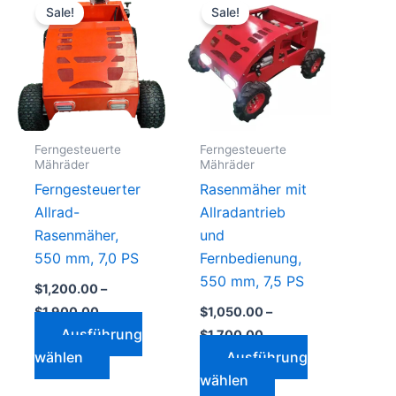
$1,200.00
$1,050.00
Sale!
Sale!
Produkt
Produkt
bis
bis
0
$1,900.00
$1,700.00
weist
weist
mehrere
mehrere
n
Varianten
Varianten
auf.
auf.
Die
Die
Ferngesteuerte
Ferngesteuerte
n
Optionen
Optionen
Mähräder
Mähräder
können
können
Ferngesteuerter
Rasenmäher mit
auf
auf
Allrad-
Allradantrieb
der
der
Rasenmäher,
und
eite
Produktseite
Produktseite
550 mm, 7,0 PS
Fernbedienung,
gewählt
gewählt
550 mm, 7,5 PS
$
1,200.00
–
werden
werden
$
1,900.00
$
1,050.00
–
Ausführung
$
1,700.00
wählen
Ausführung
wählen