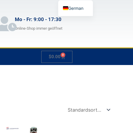
German
English
Mo - Fr: 9:00 - 17:30
French
Online-Shop immer geöffnet
Japanese
Spanish
0
Warenkorb
$
0.00
Hungarian
Italian
Slovenian
ne:
Preisspanne:
Preisspanne:
Dieses
Dieses