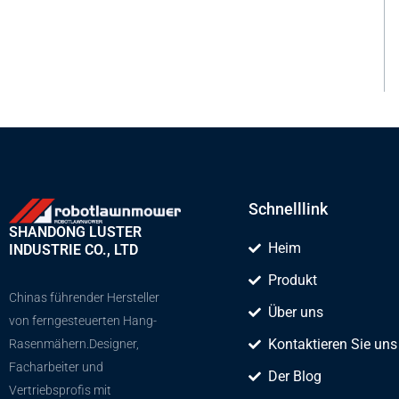
Schnelllink
SHANDONG LUSTER
Heim
INDUSTRIE CO., LTD
Produkt
Chinas führender Hersteller
Über uns
von ferngesteuerten Hang-
Kontaktieren Sie uns
Rasenmähern.Designer,
Facharbeiter und
Der Blog
Vertriebsprofis mit