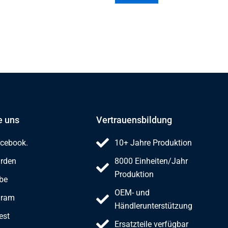
e uns
Vertrauensbildung
acebook.
10+ Jahre Produktion
árden
8000 Einheiten/Jahr
Produktion
be
OEM- und
gram
Händlerunterstützung
est
Ersatzteile verfügbar