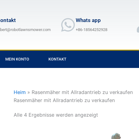
ontakt
Whats app
lbert@robotlawnsmower.com
+86-18564252928
MEIN KONTO
KONTAKT
Heim
»
Rasenmäher mit Allradantrieb zu verkaufen
Rasenmäher mit Allradantrieb zu verkaufen
Alle 4 Ergebnisse werden angezeigt
Preisspanne:
Preisspan
Dieses
Dieses