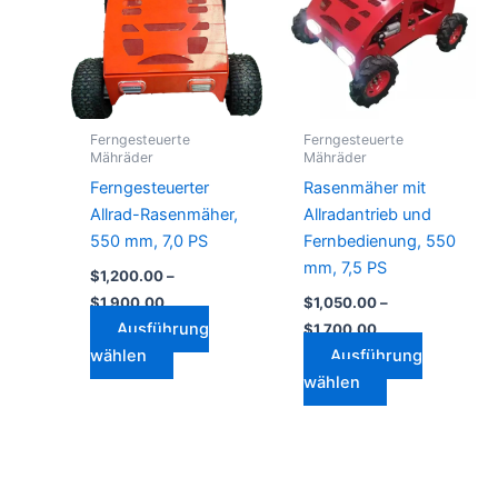
mehrere
mehrere
Varianten
Varianten
auf.
auf.
Die
Die
Optionen
Optionen
Ferngesteuerte
Ferngesteuerte
können
können
Mähräder
Mähräder
auf
auf
Ferngesteuerter
Rasenmäher mit
der
der
Allrad-Rasenmäher,
Allradantrieb und
Produktseite
Produktseite
550 mm, 7,0 PS
Fernbedienung, 550
gewählt
gewählt
mm, 7,5 PS
$
1,200.00
–
werden
werden
$
1,900.00
$
1,050.00
–
Ausführung
$
1,700.00
wählen
Ausführung
wählen