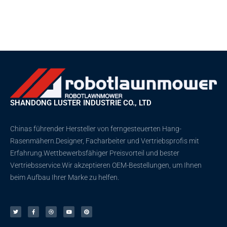
SHANDONG LUSTER INDUSTRIE CO., LTD
Chinas führender Hersteller von ferngesteuerten Hang-
Rasenmähern.Designer, Facharbeiter und Vertriebsprofis mit
Erfahrung.Wettbewerbsfähiger Preisvorteil und bester
Vertriebsservice.Wir akzeptieren OEM-Bestellungen, um Ihnen
beim Aufbau Ihrer Marke zu helfen.
Þ
F
D
Y
P
j
a
r
o
i
ó
c
i
u
n
r
e
b
t
t
s
b
b
u
e
á
o
e
b
r