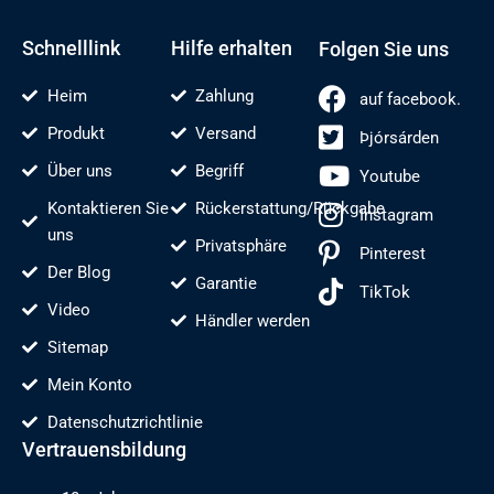
r
o
l
e
e
d
k
n
s
e
-
t
n
f
Schnelllink
Hilfe erhalten
Folgen Sie uns
Heim
Zahlung
auf facebook.
Produkt
Versand
Þjórsárden
Über uns
Begriff
Youtube
Kontaktieren Sie
Rückerstattung/Rückgabe
Instagram
uns
Privatsphäre
Pinterest
Der Blog
Garantie
TikTok
Video
Händler werden
Sitemap
Mein Konto
Datenschutzrichtlinie
Vertrauensbildung