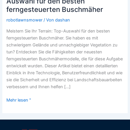
Auswahl für den besten
Ihr
ferngesteuerten Buschmäher
Terrain:
Top-
robotlawnsmower
/ Von
dashan
Auswahl
Meistern Sie Ihr Terrain: Top-Auswahl für den besten
für
ferngesteuerten Buschmäher. Sie haben es mit
den
schwierigem Gelände und unnachgiebiger Vegetation zu
besten
tun? Entdecken Sie die Fähigkeiten der neuesten
ferngesteuerten
ferngesteuerten Buschmähermodelle, die für diese Aufgabe
Buschmäher
entwickelt wurden. Dieser Artikel bietet einen detaillierten
Einblick in ihre Technologie, Benutzerfreundlichkeit und wie
sie die Sicherheit und Effizienz bei Landschaftsbauarbeiten
verbessern und Ihnen helfen […]
Mehr lesen "