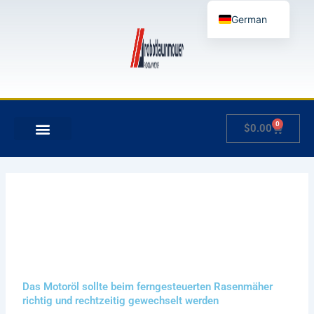
Zum
German
Inhalt
springen
English
French
Japanese
Spanish
0
Warenko
$
0.00
Hungarian
MEIN KONTO
Italian
Slovenian
Das Motoröl sollte beim ferngesteuerten Rasenmäher
richtig und rechtzeitig gewechselt werden