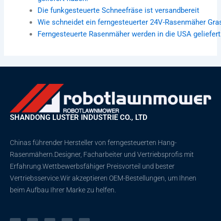
Die funkgesteuerte Schneefräse ist versandbereit
Wie schneidet ein ferngesteuerter 24V-Rasenmäher Gra
Ferngesteuerte Rasenmäher werden in die USA geliefert
SHANDONG LUSTER INDUSTRIE CO., LTD
Chinas führender Hersteller von ferngesteuerten Hang-
Rasenmähern.Designer, Facharbeiter und Vertriebsprofis mit
Erfahrung.Wettbewerbsfähiger Preisvorteil und bester
Vertriebsservice.Wir akzeptieren OEM-Bestellungen, um Ihnen
beim Aufbau Ihrer Marke zu helfen.
Þ
F
D
Y
P
j
a
r
o
i
ó
c
i
u
n