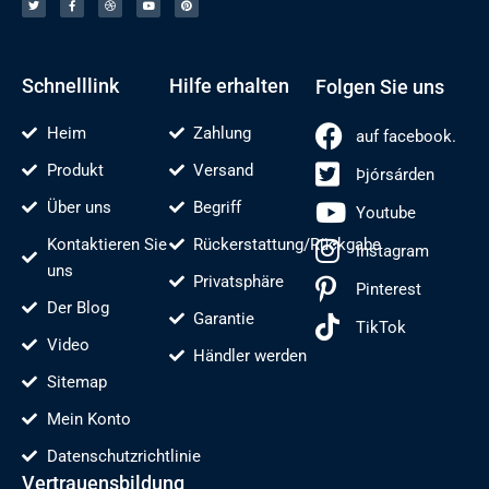
r
e
b
t
t
s
b
b
u
e
á
o
e
b
r
r
o
l
e
e
d
k
n
s
e
-
t
n
f
Schnelllink
Hilfe erhalten
Folgen Sie uns
Heim
Zahlung
auf facebook.
Produkt
Versand
Þjórsárden
Über uns
Begriff
Youtube
Kontaktieren Sie
Rückerstattung/Rückgabe
Instagram
uns
Privatsphäre
Pinterest
Der Blog
Garantie
TikTok
Video
Händler werden
Sitemap
Mein Konto
Datenschutzrichtlinie
Vertrauensbildung